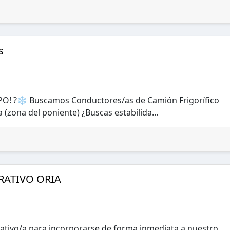
s
! ?❄️ Buscamos Conductores/as de Camión Frigorífico
 (zona del poniente) ¿Buscas estabilida...
RATIVO ORIA
tivo/a para incorporarse de forma inmediata a nuestro