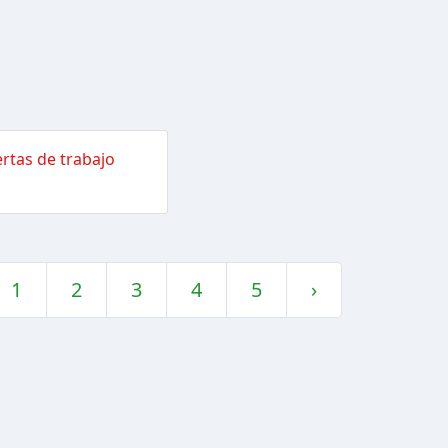
rtas de trabajo
1
2
3
4
5
›