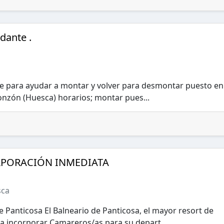
dante .
te para ayudar a montar y volver para desmontar puesto en
onzón (Huesca) horarios; montar pues...
PORACIÓN INMEDIATA
sca
 Panticosa El Balneario de Panticosa, el mayor resort de
 incorporar Camareros/as para su depart...